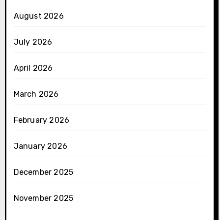
August 2026
July 2026
April 2026
March 2026
February 2026
January 2026
December 2025
November 2025