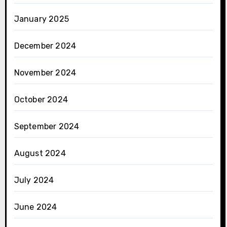
January 2025
December 2024
November 2024
October 2024
September 2024
August 2024
July 2024
June 2024