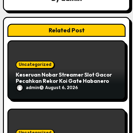
t
i
Related Post
o
n
Uncategorized
Keseruan Nobar Streamer Slot Gacor
Pecahkan Rekor Koi Gate Habanero
admin
August 6, 2026
Uncategorized