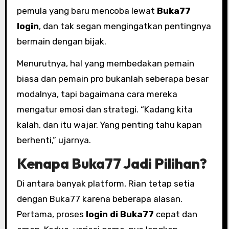
pemula yang baru mencoba lewat
Buka77
login
, dan tak segan mengingatkan pentingnya
bermain dengan bijak.
Menurutnya, hal yang membedakan pemain
biasa dan pemain pro bukanlah seberapa besar
modalnya, tapi bagaimana cara mereka
mengatur emosi dan strategi. “Kadang kita
kalah, dan itu wajar. Yang penting tahu kapan
berhenti,” ujarnya.
Kenapa Buka77 Jadi Pilihan?
Di antara banyak platform, Rian tetap setia
dengan Buka77 karena beberapa alasan.
Pertama, proses
login di Buka77
cepat dan