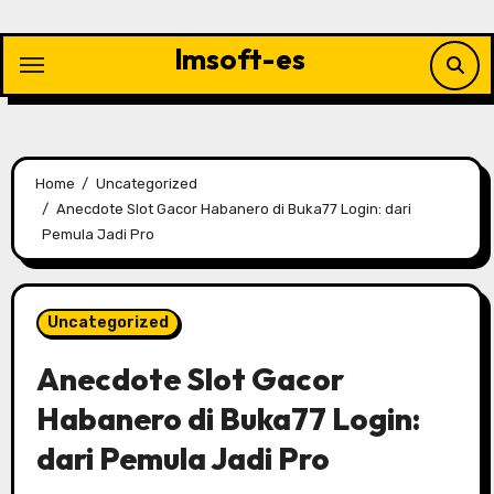
Skip
to
lmsoft-es
content
Home
Uncategorized
Anecdote Slot Gacor Habanero di Buka77 Login: dari
Pemula Jadi Pro
Uncategorized
Anecdote Slot Gacor
Habanero di Buka77 Login:
dari Pemula Jadi Pro