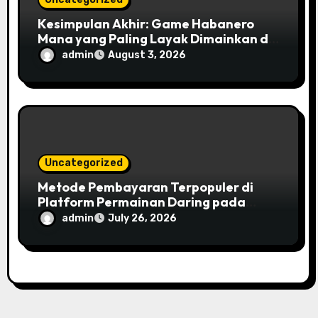
Kesimpulan Akhir: Game Habanero
Mana yang Paling Layak Dimainkan di
Slot Gacor?
admin
August 3, 2026
Uncategorized
Metode Pembayaran Terpopuler di
Platform Permainan Daring pada
2024
admin
July 26, 2026