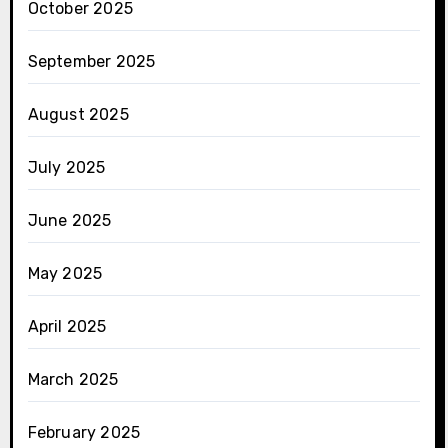
October 2025
September 2025
August 2025
July 2025
June 2025
May 2025
April 2025
March 2025
February 2025