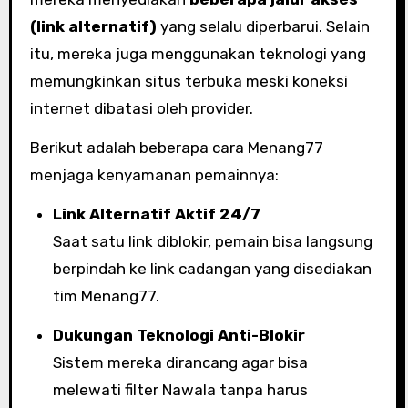
(link alternatif)
yang selalu diperbarui. Selain
itu, mereka juga menggunakan teknologi yang
memungkinkan situs terbuka meski koneksi
internet dibatasi oleh provider.
Berikut adalah beberapa cara Menang77
menjaga kenyamanan pemainnya:
Link Alternatif Aktif 24/7
Saat satu link diblokir, pemain bisa langsung
berpindah ke link cadangan yang disediakan
tim Menang77.
Dukungan Teknologi Anti-Blokir
Sistem mereka dirancang agar bisa
melewati filter Nawala tanpa harus