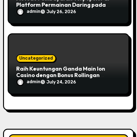
Platform Permainan Daring pada
2024
admin
July 26, 2026
Uncategorized
Raih Keuntungan Ganda Main Ion
Casino dengan Bonus Rollingan
Betwin188
admin
July 24, 2026