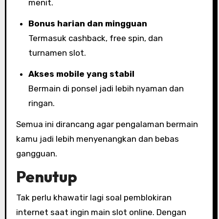
menit.
Bonus harian dan mingguan
Termasuk cashback, free spin, dan
turnamen slot.
Akses mobile yang stabil
Bermain di ponsel jadi lebih nyaman dan
ringan.
Semua ini dirancang agar pengalaman bermain
kamu jadi lebih menyenangkan dan bebas
gangguan.
Penutup
Tak perlu khawatir lagi soal pemblokiran
internet saat ingin main slot online. Dengan