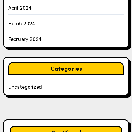
April 2024
March 2024
February 2024
Categories
Uncategorized