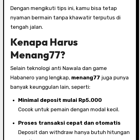
Dengan mengikuti tips ini, kamu bisa tetap
nyaman bermain tanpa khawatir terputus di
tengah jalan.
Kenapa Harus
Menang77?
Selain teknologi anti Nawala dan game
Habanero yang lengkap,
menang77
juga punya
banyak keunggulan lain, seperti:
Minimal deposit mulai Rp5.000
Cocok untuk pemain dengan modal kecil.
Proses transaksi cepat dan otomatis
Deposit dan withdraw hanya butuh hitungan