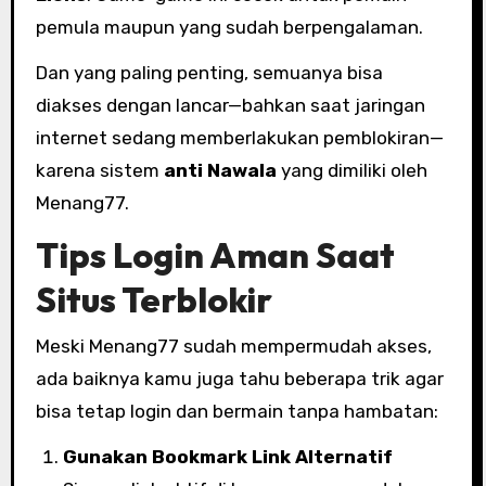
pemula maupun yang sudah berpengalaman.
Dan yang paling penting, semuanya bisa
diakses dengan lancar—bahkan saat jaringan
internet sedang memberlakukan pemblokiran—
karena sistem
anti Nawala
yang dimiliki oleh
Menang77.
Tips Login Aman Saat
Situs Terblokir
Meski Menang77 sudah mempermudah akses,
ada baiknya kamu juga tahu beberapa trik agar
bisa tetap login dan bermain tanpa hambatan:
Gunakan Bookmark Link Alternatif