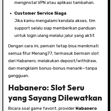
menginstal VPN atau aplikasi tambahan.
Customer Service Siaga
Jika kamu mengalami kendala akses, tim
support selalu siap memberikan panduan
untuk login ulang melalui jalur yang aktif.
Dengan cara ini, pemain tetap bisa menikmati
semua fitur Menang77, termasuk bermain slot
dari Habanero, melakukan deposit/withdraw,
dan mengklaim bonus-bonus menarik—tanpa
gangguan.
Habanero: Slot Seru
yang Sayang Dilewatkan
Bicara soal game favorit, provider
Habanero