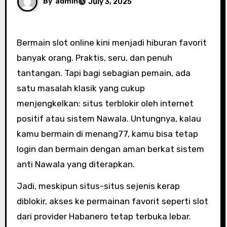
By
admin
July 3, 2025
Bermain slot online kini menjadi hiburan favorit
banyak orang. Praktis, seru, dan penuh
tantangan. Tapi bagi sebagian pemain, ada
satu masalah klasik yang cukup
menjengkelkan: situs terblokir oleh internet
positif atau sistem Nawala. Untungnya, kalau
kamu bermain di menang77, kamu bisa tetap
login dan bermain dengan aman berkat sistem
anti Nawala yang diterapkan.
Jadi, meskipun situs-situs sejenis kerap
diblokir, akses ke permainan favorit seperti slot
dari provider Habanero tetap terbuka lebar.