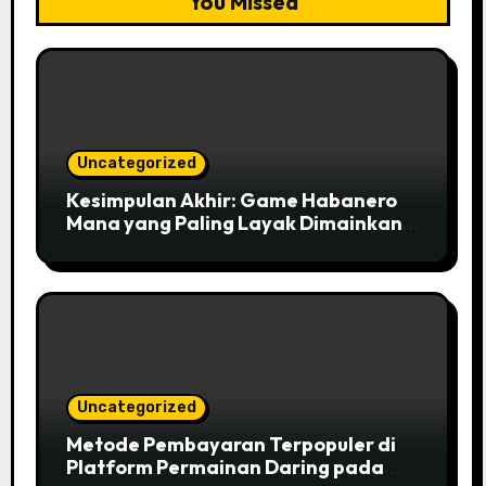
You Missed
Uncategorized
Kesimpulan Akhir: Game Habanero
Mana yang Paling Layak Dimainkan
di Slot Gacor?
Uncategorized
Metode Pembayaran Terpopuler di
Platform Permainan Daring pada