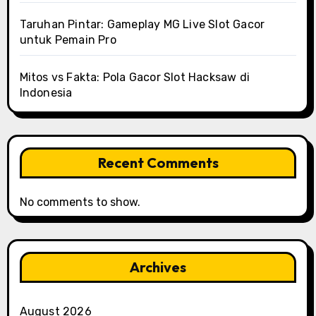
Taruhan Pintar: Gameplay MG Live Slot Gacor
untuk Pemain Pro
Mitos vs Fakta: Pola Gacor Slot Hacksaw di
Indonesia
Recent Comments
No comments to show.
Archives
August 2026