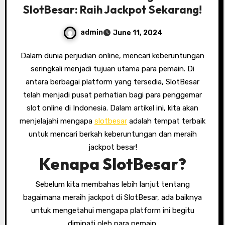
SlotBesar: Raih Jackpot Sekarang!
admin
June 11, 2024
Dalam dunia perjudian online, mencari keberuntungan
seringkali menjadi tujuan utama para pemain. Di
antara berbagai platform yang tersedia, SlotBesar
telah menjadi pusat perhatian bagi para penggemar
slot online di Indonesia. Dalam artikel ini, kita akan
menjelajahi mengapa
slotbesar
adalah tempat terbaik
untuk mencari berkah keberuntungan dan meraih
jackpot besar!
Kenapa SlotBesar?
Sebelum kita membahas lebih lanjut tentang
bagaimana meraih jackpot di SlotBesar, ada baiknya
untuk mengetahui mengapa platform ini begitu
diminati oleh para pemain.