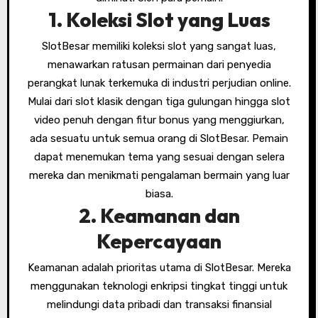
1. Koleksi Slot yang Luas
SlotBesar memiliki koleksi slot yang sangat luas,
menawarkan ratusan permainan dari penyedia
perangkat lunak terkemuka di industri perjudian online.
Mulai dari slot klasik dengan tiga gulungan hingga slot
video penuh dengan fitur bonus yang menggiurkan,
ada sesuatu untuk semua orang di SlotBesar. Pemain
dapat menemukan tema yang sesuai dengan selera
mereka dan menikmati pengalaman bermain yang luar
biasa.
2. Keamanan dan
Kepercayaan
Keamanan adalah prioritas utama di SlotBesar. Mereka
menggunakan teknologi enkripsi tingkat tinggi untuk
melindungi data pribadi dan transaksi finansial