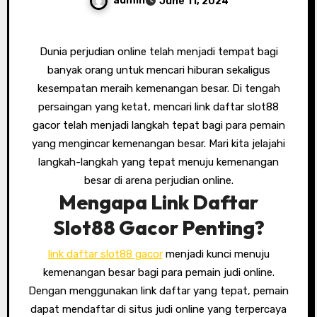
admin
June 11, 2024
Dunia perjudian online telah menjadi tempat bagi
banyak orang untuk mencari hiburan sekaligus
kesempatan meraih kemenangan besar. Di tengah
persaingan yang ketat, mencari link daftar slot88
gacor telah menjadi langkah tepat bagi para pemain
yang mengincar kemenangan besar. Mari kita jelajahi
langkah-langkah yang tepat menuju kemenangan
besar di arena perjudian online.
Mengapa Link Daftar
Slot88 Gacor Penting?
link daftar slot88 gacor
menjadi kunci menuju
kemenangan besar bagi para pemain judi online.
Dengan menggunakan link daftar yang tepat, pemain
dapat mendaftar di situs judi online yang terpercaya