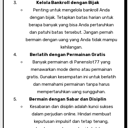
Kelola Bankroll dengan Bijak
Penting untuk mengelola bankroll Anda
dengan bijak. Tetapkan batas harian untuk
berapa banyak yang bisa Anda pertaruhkan
dan patuhi batas tersebut. Jangan pernah
bermain dengan uang yang Anda tidak mampu
kehilangan.
Berlatih dengan Permainan Gratis
Banyak permainan di Panenslot77 yang
menawarkan mode demo atau permainan
gratis. Gunakan kesempatan ini untuk berlatih
dan memahami permainan tanpa harus
mempertaruhkan uang sungguhan.
Bermain dengan Sabar dan Disiplin
Kesabaran dan disiplin adalah kunci sukses
dalam perjudian online. Hindari membuat
keputusan impulsif dan tetap tenang,