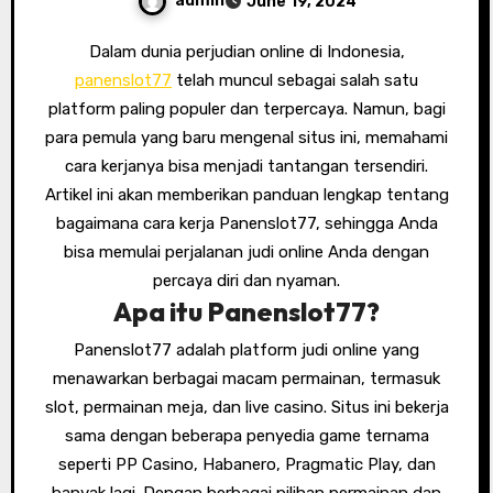
admin
June 19, 2024
Dalam dunia perjudian online di Indonesia,
panenslot77
telah muncul sebagai salah satu
platform paling populer dan terpercaya. Namun, bagi
para pemula yang baru mengenal situs ini, memahami
cara kerjanya bisa menjadi tantangan tersendiri.
Artikel ini akan memberikan panduan lengkap tentang
bagaimana cara kerja Panenslot77, sehingga Anda
bisa memulai perjalanan judi online Anda dengan
percaya diri dan nyaman.
Apa itu Panenslot77?
Panenslot77 adalah platform judi online yang
menawarkan berbagai macam permainan, termasuk
slot, permainan meja, dan live casino. Situs ini bekerja
sama dengan beberapa penyedia game ternama
seperti PP Casino, Habanero, Pragmatic Play, dan