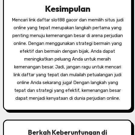
Kesimpulan
Mencari link daftar slot88 gacor dan memilih situs judi
online yang tepat merupakan langkah pertama yang
penting menuju kemenangan besar di arena perjudian
online. Dengan menggunakan strategi bermain yang
efektif dan bermain dengan bijak, Anda dapat
meningkatkan peluang Anda untuk meraih
kemenangan besar. Jadi, jangan ragu untuk mencari
link daftar yang tepat dan mulailah petualangan judi
online Anda sekarang juga! Dengan langkah yang
tepat dan strategi yang efektif, kemenangan besar
dapat menjadi kenyataan di dunia perjudian online.
Berkah Keberuntungan di