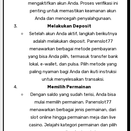
mengaktifkan akun Anda. Proses verifikasi ini
penting untuk memastikan keamanan akun
Anda dan mencegah penyalahgunaan.
Melakukan Deposit
Setelah akun Anda aktif, langkah berikutnya
adalah melakukan deposit. Panenslot77
menawarkan berbagai metode pembayaran
yang bisa Anda pilih, termasuk transfer bank
lokal, e-wallet, dan pulsa. Pilih metode yang
paling nyaman bagi Anda dan ikuti instruksi
untuk menyelesaikan transaksi.
Memilih Permainan
Dengan saldo yang sudah terisi, Anda bisa
mulai memilih permainan. Panenslot77
menawarkan berbagai jenis permainan, dari
slot online hingga permainan meja dan live
casino. Jelajahi kategori permainan dan pilih