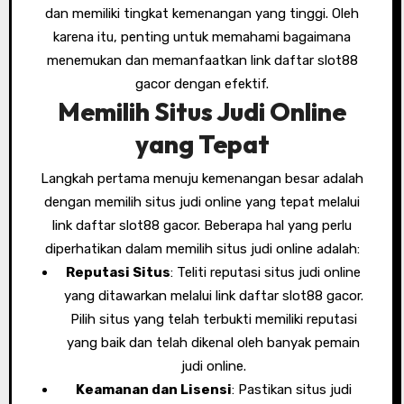
dan memiliki tingkat kemenangan yang tinggi. Oleh
karena itu, penting untuk memahami bagaimana
menemukan dan memanfaatkan link daftar slot88
gacor dengan efektif.
Memilih Situs Judi Online
yang Tepat
Langkah pertama menuju kemenangan besar adalah
dengan memilih situs judi online yang tepat melalui
link daftar slot88 gacor. Beberapa hal yang perlu
diperhatikan dalam memilih situs judi online adalah:
Reputasi Situs
: Teliti reputasi situs judi online
yang ditawarkan melalui link daftar slot88 gacor.
Pilih situs yang telah terbukti memiliki reputasi
yang baik dan telah dikenal oleh banyak pemain
judi online.
Keamanan dan Lisensi
: Pastikan situs judi