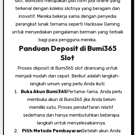
slot. Bumi365 merupakan platform judi online yang
terkenal dengan koleksi slotnya yang beragam dan
inovatif. Mereka bekerja sama dengan penyedia
perangkat lunak ternama seperti Hacksaw Gaming
untuk menyediakan pengalaman bermain yang terbaik
bagi para pengguna mereka.
Panduan Deposit di Bumi365
Slot
Proses deposit di Bumi365 slot dirancang untuk
menjadi mudah dan cepat. Berikut adalah langkah-
langkah umum yang perlu Anda ikuti:
Buka Akun Bumi365
Pertama-tama, Anda perlu
membuka akun di Bumi365 jika Anda belum
memiliki satu. Proses pendaftaran relatif
sederhana dan hanya membutuhkan beberapa
langkah untuk menyelesaikannya.
Pilih Metode Pembayaran
Setelah akun Anda