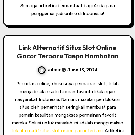
Semoga artikel ini bermanfaat bagi Anda para
penggemar judi online di Indonesia!
Link Alternatif Situs Slot Online
Gacor Terbaru Tanpa Hambatan
admin
June 13, 2024
Perjudian online, khususnya permainan slot, telah
menjadi salah satu hiburan favorit di kalangan
masyarakat Indonesia. Namun, masalah pemblokiran
situs oleh pemerintah seringkali membuat para
pemain kesulitan mengakses permainan favorit
mereka. Solusi untuk masalah ini adalah menggunakan
link alternatif situs slot online gacor terbaru
. Artikel ini