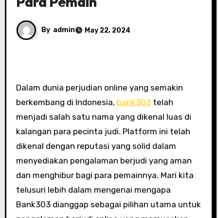
Para Pemain
By
admin
May 22, 2024
Dalam dunia perjudian online yang semakin
berkembang di Indonesia,
bank303
telah
menjadi salah satu nama yang dikenal luas di
kalangan para pecinta judi. Platform ini telah
dikenal dengan reputasi yang solid dalam
menyediakan pengalaman berjudi yang aman
dan menghibur bagi para pemainnya. Mari kita
telusuri lebih dalam mengenai mengapa
Bank303 dianggap sebagai pilihan utama untuk