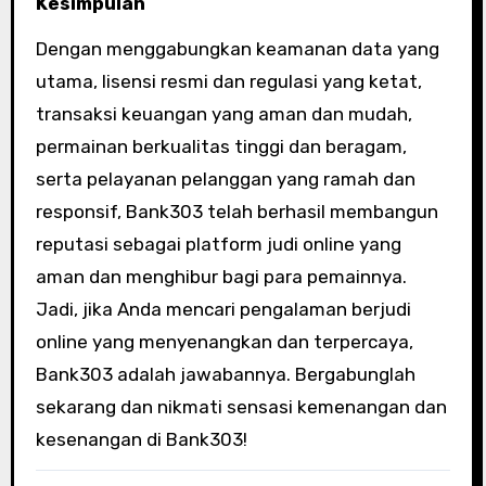
Kesimpulan
Dengan menggabungkan keamanan data yang
utama, lisensi resmi dan regulasi yang ketat,
transaksi keuangan yang aman dan mudah,
permainan berkualitas tinggi dan beragam,
serta pelayanan pelanggan yang ramah dan
responsif, Bank303 telah berhasil membangun
reputasi sebagai platform judi online yang
aman dan menghibur bagi para pemainnya.
Jadi, jika Anda mencari pengalaman berjudi
online yang menyenangkan dan terpercaya,
Bank303 adalah jawabannya. Bergabunglah
sekarang dan nikmati sensasi kemenangan dan
kesenangan di Bank303!