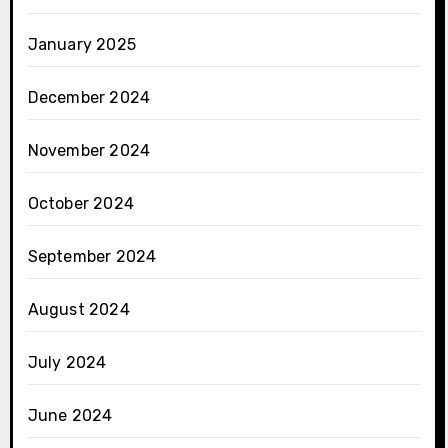
January 2025
December 2024
November 2024
October 2024
September 2024
August 2024
July 2024
June 2024