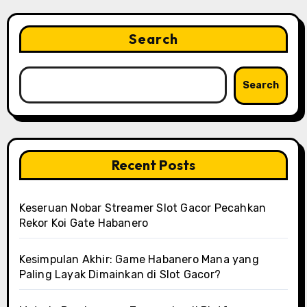
Search
Search
Recent Posts
Keseruan Nobar Streamer Slot Gacor Pecahkan
Rekor Koi Gate Habanero
Kesimpulan Akhir: Game Habanero Mana yang
Paling Layak Dimainkan di Slot Gacor?