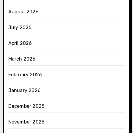
August 2026
July 2026
April 2026
March 2026
February 2026
January 2026
December 2025
November 2025