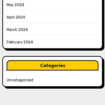
May 2024
April 2024
March 2024
February 2024
Categories
Uncategorized