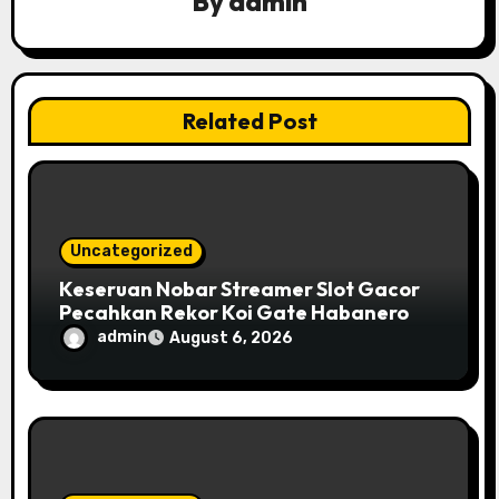
By
admin
a
t
Related Post
i
o
n
Uncategorized
Keseruan Nobar Streamer Slot Gacor
Pecahkan Rekor Koi Gate Habanero
admin
August 6, 2026