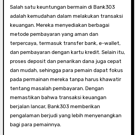
Salah satu keuntungan bermain di Bank303
adalah kemudahan dalam melakukan transaksi
keuangan. Mereka menyediakan berbagai
metode pembayaran yang aman dan
terpercaya, termasuk transfer bank, e-wallet,
dan pembayaran dengan kartu kredit. Selain itu,
proses deposit dan penarikan dana juga cepat
dan mudah, sehingga para pemain dapat fokus
pada permainan mereka tanpa harus khawatir
tentang masalah pembayaran. Dengan
memastikan bahwa transaksi keuangan
berjalan lancar, Bank303 memberikan
pengalaman berjudi yang lebih menyenangkan
bagi para pemainnya.