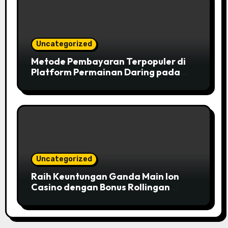
Uncategorized
Metode Pembayaran Terpopuler di
Platform Permainan Daring pada
2024
Uncategorized
Raih Keuntungan Ganda Main Ion
Casino dengan Bonus Rollingan
Betwin188