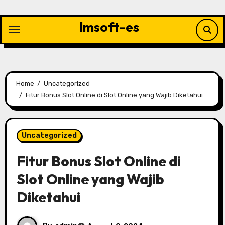
Skip
to
lmsoft-es
content
Home
Uncategorized
Fitur Bonus Slot Online di Slot Online yang Wajib Diketahui
Uncategorized
Fitur Bonus Slot Online di
Slot Online yang Wajib
Diketahui