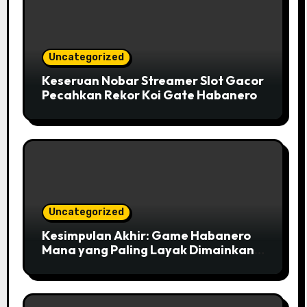
Uncategorized
Keseruan Nobar Streamer Slot Gacor
Pecahkan Rekor Koi Gate Habanero
Uncategorized
Kesimpulan Akhir: Game Habanero
Mana yang Paling Layak Dimainkan
di Slot Gacor?