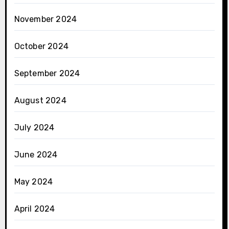
November 2024
October 2024
September 2024
August 2024
July 2024
June 2024
May 2024
April 2024