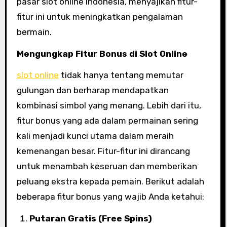
pasar slot online Indonesia, menyajikan fitur-
fitur ini untuk meningkatkan pengalaman
bermain.
Mengungkap Fitur Bonus di Slot Online
slot online
tidak hanya tentang memutar
gulungan dan berharap mendapatkan
kombinasi simbol yang menang. Lebih dari itu,
fitur bonus yang ada dalam permainan sering
kali menjadi kunci utama dalam meraih
kemenangan besar. Fitur-fitur ini dirancang
untuk menambah keseruan dan memberikan
peluang ekstra kepada pemain. Berikut adalah
beberapa fitur bonus yang wajib Anda ketahui:
Putaran Gratis (Free Spins)