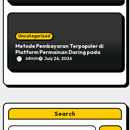
Uncategorized
Metode Pembayaran Terpopuler di
Platform Permainan Daring pada
2024
admin
July 26, 2026
Search