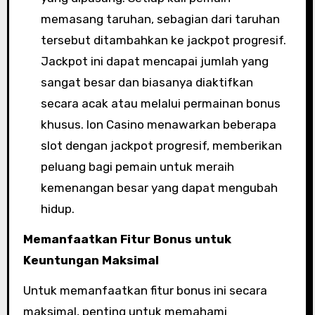
memasang taruhan, sebagian dari taruhan
tersebut ditambahkan ke jackpot progresif.
Jackpot ini dapat mencapai jumlah yang
sangat besar dan biasanya diaktifkan
secara acak atau melalui permainan bonus
khusus. Ion Casino menawarkan beberapa
slot dengan jackpot progresif, memberikan
peluang bagi pemain untuk meraih
kemenangan besar yang dapat mengubah
hidup.
Memanfaatkan Fitur Bonus untuk
Keuntungan Maksimal
Untuk memanfaatkan fitur bonus ini secara
maksimal, penting untuk memahami