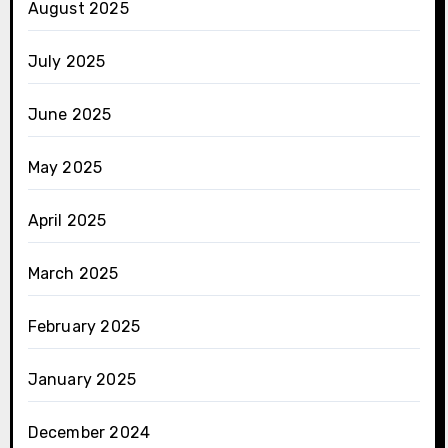
August 2025
July 2025
June 2025
May 2025
April 2025
March 2025
February 2025
January 2025
December 2024