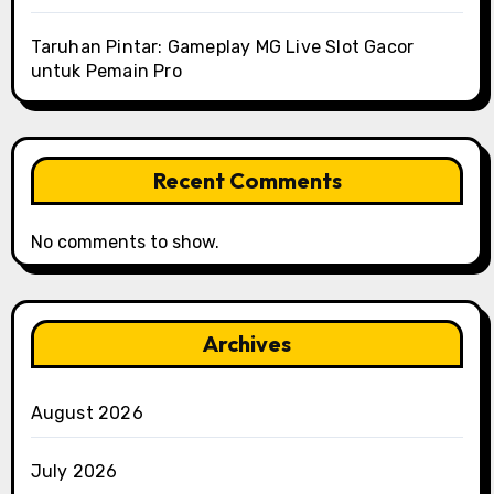
Taruhan Pintar: Gameplay MG Live Slot Gacor
untuk Pemain Pro
Recent Comments
No comments to show.
Archives
August 2026
July 2026