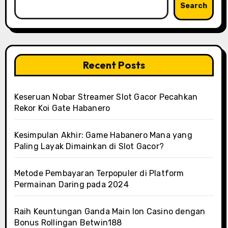
Search
Recent Posts
Keseruan Nobar Streamer Slot Gacor Pecahkan
Rekor Koi Gate Habanero
Kesimpulan Akhir: Game Habanero Mana yang
Paling Layak Dimainkan di Slot Gacor?
Metode Pembayaran Terpopuler di Platform
Permainan Daring pada 2024
Raih Keuntungan Ganda Main Ion Casino dengan
Bonus Rollingan Betwin188