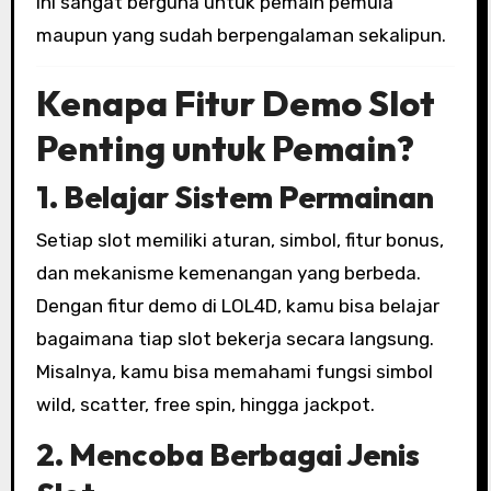
ini sangat berguna untuk pemain pemula
maupun yang sudah berpengalaman sekalipun.
Kenapa Fitur Demo Slot
Penting untuk Pemain?
1.
Belajar Sistem Permainan
Setiap slot memiliki aturan, simbol, fitur bonus,
dan mekanisme kemenangan yang berbeda.
Dengan fitur demo di LOL4D, kamu bisa belajar
bagaimana tiap slot bekerja secara langsung.
Misalnya, kamu bisa memahami fungsi simbol
wild, scatter, free spin, hingga jackpot.
2.
Mencoba Berbagai Jenis