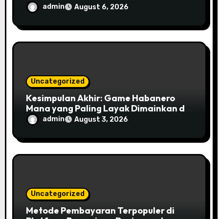
admin
August 6, 2026
Uncategorized
Kesimpulan Akhir: Game Habanero
Mana yang Paling Layak Dimainkan di
Slot Gacor?
admin
August 3, 2026
Uncategorized
Metode Pembayaran Terpopuler di