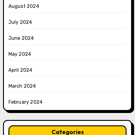
August 2024
July 2024
June 2024
May 2024
April 2024
March 2024
February 2024
Categories