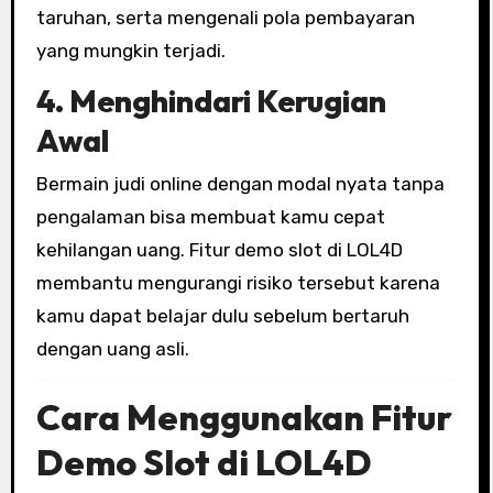
taruhan, serta mengenali pola pembayaran
yang mungkin terjadi.
4.
Menghindari Kerugian
Awal
Bermain judi online dengan modal nyata tanpa
pengalaman bisa membuat kamu cepat
kehilangan uang. Fitur demo slot di LOL4D
membantu mengurangi risiko tersebut karena
kamu dapat belajar dulu sebelum bertaruh
dengan uang asli.
Cara Menggunakan Fitur
Demo Slot di LOL4D