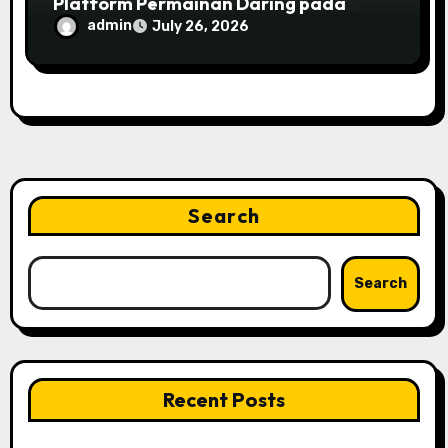
Platform Permainan Daring pada
2024
admin
July 26, 2026
Search
Search
Recent Posts