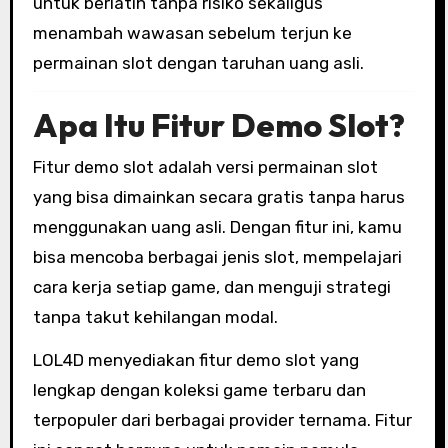
untuk berlatih tanpa risiko sekaligus
menambah wawasan sebelum terjun ke
permainan slot dengan taruhan uang asli.
Apa Itu Fitur Demo Slot?
Fitur demo slot adalah versi permainan slot
yang bisa dimainkan secara gratis tanpa harus
menggunakan uang asli. Dengan fitur ini, kamu
bisa mencoba berbagai jenis slot, mempelajari
cara kerja setiap game, dan menguji strategi
tanpa takut kehilangan modal.
LOL4D menyediakan fitur demo slot yang
lengkap dengan koleksi game terbaru dan
terpopuler dari berbagai provider ternama. Fitur