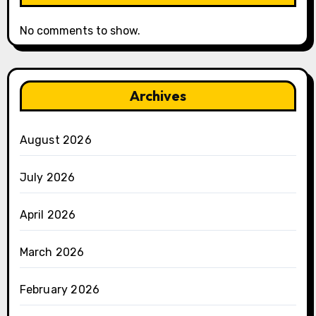
No comments to show.
Archives
August 2026
July 2026
April 2026
March 2026
February 2026