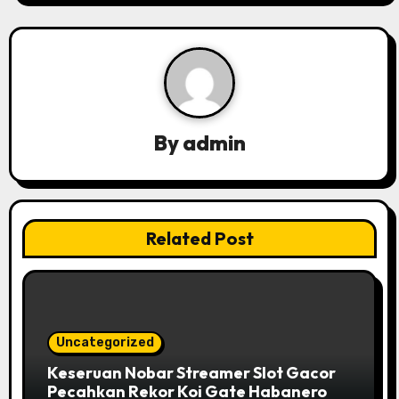
a
v
i
g
a
By
admin
t
i
Related Post
o
n
Uncategorized
Keseruan Nobar Streamer Slot Gacor
Pecahkan Rekor Koi Gate Habanero