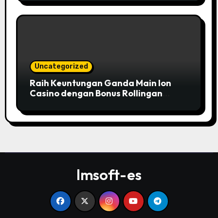
Uncategorized
Raih Keuntungan Ganda Main Ion
Casino dengan Bonus Rollingan
Betwin188
lmsoft-es