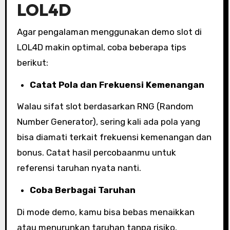
LOL4D
Agar pengalaman menggunakan demo slot di
LOL4D makin optimal, coba beberapa tips
berikut:
Catat Pola dan Frekuensi Kemenangan
Walau sifat slot berdasarkan RNG (Random
Number Generator), sering kali ada pola yang
bisa diamati terkait frekuensi kemenangan dan
bonus. Catat hasil percobaanmu untuk
referensi taruhan nyata nanti.
Coba Berbagai Taruhan
Di mode demo, kamu bisa bebas menaikkan
atau menurunkan taruhan tanpa risiko.