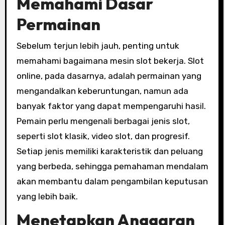
Memahami Dasar
Permainan
Sebelum terjun lebih jauh, penting untuk
memahami bagaimana mesin slot bekerja. Slot
online, pada dasarnya, adalah permainan yang
mengandalkan keberuntungan, namun ada
banyak faktor yang dapat mempengaruhi hasil.
Pemain perlu mengenali berbagai jenis slot,
seperti slot klasik, video slot, dan progresif.
Setiap jenis memiliki karakteristik dan peluang
yang berbeda, sehingga pemahaman mendalam
akan membantu dalam pengambilan keputusan
yang lebih baik.
Menetapkan Anggaran