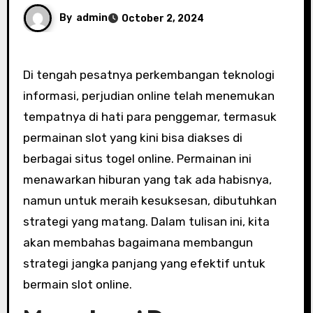
By
admin
October 2, 2024
Di tengah pesatnya perkembangan teknologi
informasi, perjudian online telah menemukan
tempatnya di hati para penggemar, termasuk
permainan slot yang kini bisa diakses di
berbagai situs togel online. Permainan ini
menawarkan hiburan yang tak ada habisnya,
namun untuk meraih kesuksesan, dibutuhkan
strategi yang matang. Dalam tulisan ini, kita
akan membahas bagaimana membangun
strategi jangka panjang yang efektif untuk
bermain slot online.