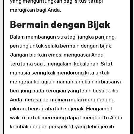
yang menguntungkan bagi situs tetapi
merugikan bagi Anda.
Bermain dengan Bijak
Dalam membangun strategi jangka panjang,
penting untuk selalu bermain dengan bijak.
Jangan biarkan emosi menguasai Anda,
terutama saat mengalami kekalahan. Sifat
manusia sering kali mendorong kita untuk
mengejar kerugian, namun langkah ini biasanya
berujung pada kerugian yang lebih besar. Jika
Anda merasa permainan mulai mengganggu
pikiran, beristirahatlah sejenak. Mengambil
waktu untuk merenung dapat membantu Anda
kembali dengan perspektif yang lebih jernih.