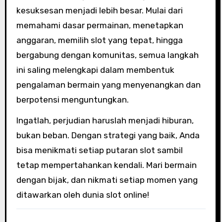
kesuksesan menjadi lebih besar. Mulai dari
memahami dasar permainan, menetapkan
anggaran, memilih slot yang tepat, hingga
bergabung dengan komunitas, semua langkah
ini saling melengkapi dalam membentuk
pengalaman bermain yang menyenangkan dan
berpotensi menguntungkan.
Ingatlah, perjudian haruslah menjadi hiburan,
bukan beban. Dengan strategi yang baik, Anda
bisa menikmati setiap putaran slot sambil
tetap mempertahankan kendali. Mari bermain
dengan bijak, dan nikmati setiap momen yang
ditawarkan oleh dunia slot online!