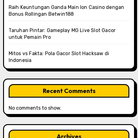
Raih Keuntungan Ganda Main Ion Casino dengan
Bonus Rollingan Betwin188
Taruhan Pintar: Gameplay MG Live Slot Gacor
untuk Pemain Pro
Mitos vs Fakta: Pola Gacor Slot Hacksaw di
Indonesia
Recent Comments
No comments to show.
Archives