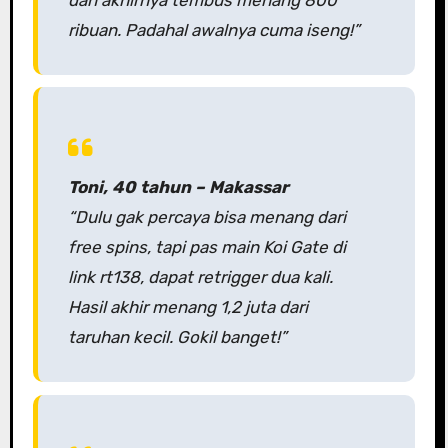
ribuan. Padahal awalnya cuma iseng!”
Toni, 40 tahun – Makassar
“Dulu gak percaya bisa menang dari
free spins, tapi pas main
Koi Gate
di
link rt138, dapat retrigger dua kali.
Hasil akhir menang 1,2 juta dari
taruhan kecil. Gokil banget!”