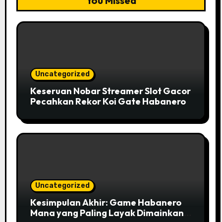
You Missed
Uncategorized
Keseruan Nobar Streamer Slot Gacor
Pecahkan Rekor Koi Gate Habanero
Uncategorized
Kesimpulan Akhir: Game Habanero
Mana yang Paling Layak Dimainkan