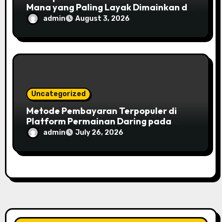
Mana yang Paling Layak Dimainkan di
Slot Gacor?
admin
August 3, 2026
Uncategorized
Metode Pembayaran Terpopuler di
Platform Permainan Daring pada
2024
admin
July 26, 2026