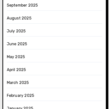
September 2025
August 2025
July 2025
June 2025
May 2025
April 2025
March 2025
February 2025
January 2025