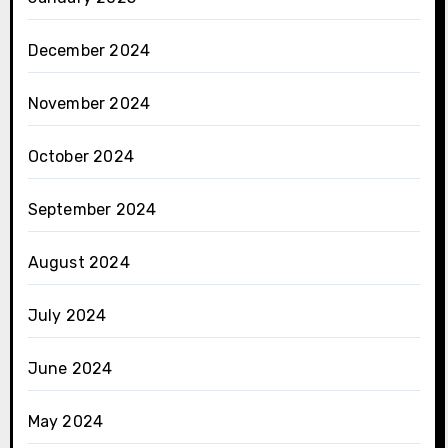
December 2024
November 2024
October 2024
September 2024
August 2024
July 2024
June 2024
May 2024