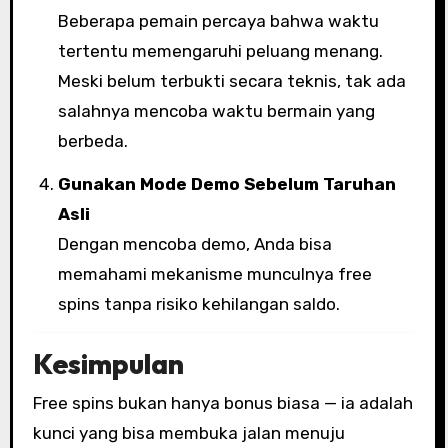
Beberapa pemain percaya bahwa waktu
tertentu memengaruhi peluang menang.
Meski belum terbukti secara teknis, tak ada
salahnya mencoba waktu bermain yang
berbeda.
Gunakan Mode Demo Sebelum Taruhan
Asli
Dengan mencoba demo, Anda bisa
memahami mekanisme munculnya free
spins tanpa risiko kehilangan saldo.
Kesimpulan
Free spins bukan hanya bonus biasa — ia adalah
kunci yang bisa membuka jalan menuju