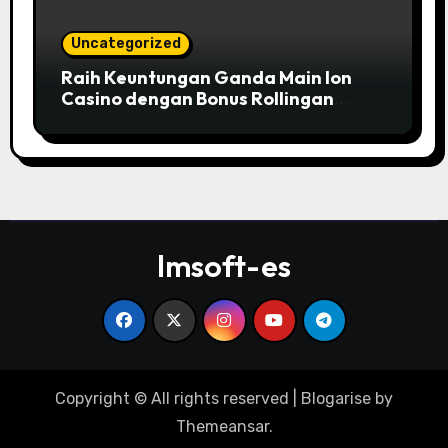
Uncategorized
Raih Keuntungan Ganda Main Ion
Casino dengan Bonus Rollingan
Betwin188
lmsoft-es
Copyright © All rights reserved
|
Blogarise
by
Themeansar
.