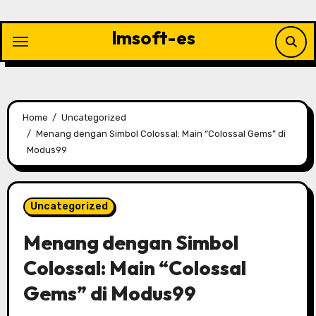
Skip
to
lmsoft-es
content
Home
Uncategorized
Menang dengan Simbol Colossal: Main “Colossal Gems” di
Modus99
Uncategorized
Menang dengan Simbol
Colossal: Main “Colossal
Gems” di Modus99