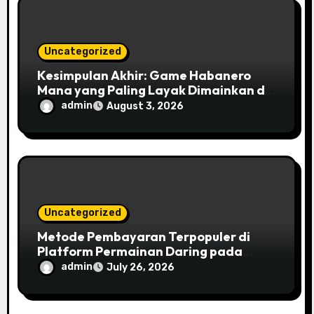
Uncategorized
Kesimpulan Akhir: Game Habanero
Mana yang Paling Layak Dimainkan di
Slot Gacor?
admin
August 3, 2026
Uncategorized
Metode Pembayaran Terpopuler di
Platform Permainan Daring pada
2024
admin
July 26, 2026