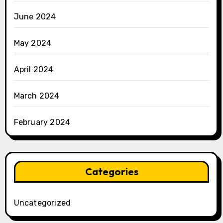
June 2024
May 2024
April 2024
March 2024
February 2024
Categories
Uncategorized