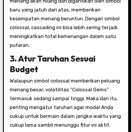
menang akan hilang dan digantikan oleh simbol
baru yang jatuh dari atas, memberikan
kesempatan menang beruntun. Dengan simbol
colossal, cascading ini bisa lebih sering terjadi,
meningkatkan total kemenangan dalam satu
putaran.
3. Atur Taruhan Sesuai
Budget
Walaupun simbol colossal memberikan peluang
menang besar, volatilitas “Colossal Gems”
termasuk sedang sampai tinggi. Maka dari itu,
penting mengatur taruhan agar modal Anda
cukup untuk bermain dalam jangka waktu yang
cukup lama sambil menunggu fitur ini aktif.