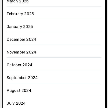
March 2025
February 2025
January 2025
December 2024
November 2024
October 2024
September 2024
August 2024
July 2024