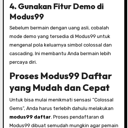
4. Gunakan Fitur Demo di
Modus99
Sebelum bermain dengan uang asli, cobalah
mode demo yang tersedia di Modus99 untuk
mengenal pola keluarnya simbol colossal dan
cascading. Ini membantu Anda bermain lebih
percaya diri.
Proses Modus99 Daftar
yang Mudah dan Cepat
Untuk bisa mulai menikmati sensasi “Colossal
Gems”, Anda harus terlebih dahulu melakukan
modus99 daftar
. Proses pendaftaran di
Modus99 dibuat semudah mungkin agar pemain