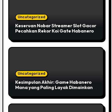
Uncategorized
Keseruan Nobar Streamer Slot Gacor
Pecahkan Rekor Koi Gate Habanero
Uncategorized
Kesimpulan Akhir: Game Habanero
Mana yang Paling Layak Dimainkan
di Slot Gacor?