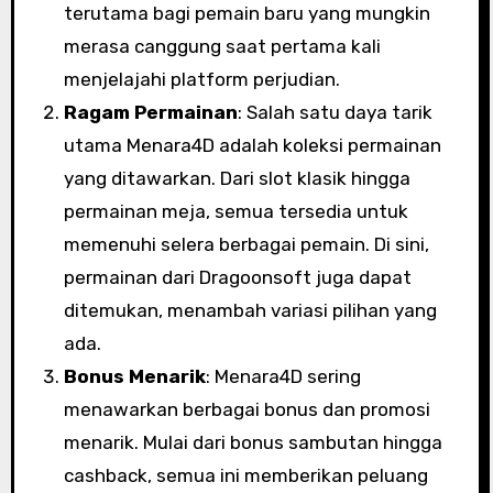
terutama bagi pemain baru yang mungkin
merasa canggung saat pertama kali
menjelajahi platform perjudian.
Ragam Permainan
: Salah satu daya tarik
utama Menara4D adalah koleksi permainan
yang ditawarkan. Dari slot klasik hingga
permainan meja, semua tersedia untuk
memenuhi selera berbagai pemain. Di sini,
permainan dari Dragoonsoft juga dapat
ditemukan, menambah variasi pilihan yang
ada.
Bonus Menarik
: Menara4D sering
menawarkan berbagai bonus dan promosi
menarik. Mulai dari bonus sambutan hingga
cashback, semua ini memberikan peluang