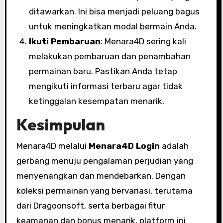
ditawarkan. Ini bisa menjadi peluang bagus
untuk meningkatkan modal bermain Anda.
Ikuti Pembaruan
: Menara4D sering kali
melakukan pembaruan dan penambahan
permainan baru. Pastikan Anda tetap
mengikuti informasi terbaru agar tidak
ketinggalan kesempatan menarik.
Kesimpulan
Menara4D melalui
Menara4D Login
adalah
gerbang menuju pengalaman perjudian yang
menyenangkan dan mendebarkan. Dengan
koleksi permainan yang bervariasi, terutama
dari Dragoonsoft, serta berbagai fitur
keamanan dan bonus menarik, platform ini