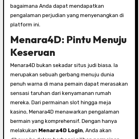
bagaimana Anda dapat mendapatkan
pengalaman perjudian yang menyenangkan di
platform ini.
Menara4D: Pintu Menuju
Keseruan
Menara4D bukan sekadar situs judi biasa. Ia
merupakan sebuah gerbang menuju dunia
penuh warna di mana pemain dapat merasakan
sensasi taruhan dari kenyamanan rumah
mereka. Dari permainan slot hingga meja
kasino, Menara4D menawarkan pengalaman
bermain yang komprehensif. Dengan hanya
melakukan
Menara4D Login
, Anda akan