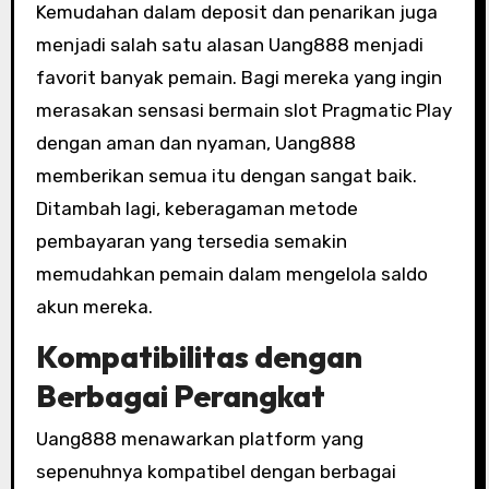
Kemudahan dalam deposit dan penarikan juga
menjadi salah satu alasan Uang888 menjadi
favorit banyak pemain. Bagi mereka yang ingin
merasakan sensasi bermain slot Pragmatic Play
dengan aman dan nyaman, Uang888
memberikan semua itu dengan sangat baik.
Ditambah lagi, keberagaman metode
pembayaran yang tersedia semakin
memudahkan pemain dalam mengelola saldo
akun mereka.
Kompatibilitas dengan
Berbagai Perangkat
Uang888 menawarkan platform yang
sepenuhnya kompatibel dengan berbagai