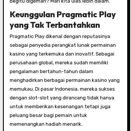
begitu digemari? Mari kita ulas lebih dalam.
Keunggulan Pragmatic Play
yang Tak Terbantahkan
Pragmatic Play dikenal dengan reputasinya
sebagai penyedia perangkat lunak permainan
kasino yang terkemuka dan inovatif. Sebagai
perusahaan global, mereka sudah memiliki
pengalaman bertahun-tahun dalam
menghadirkan berbagai permainan kasino yang
memukau. Di pasar Indonesia, mereka sukses
dengan slot-slot yang dirancang tidak hanya
untuk memberikan kesenangan tetapi juga
peluang besar bagi pemain untuk
memenangkan hadiah menarik.