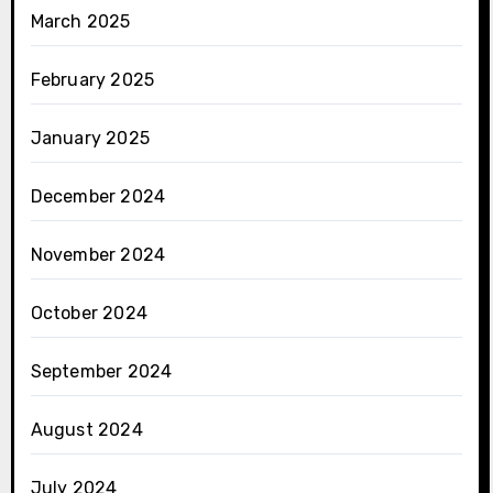
March 2025
February 2025
January 2025
December 2024
November 2024
October 2024
September 2024
August 2024
July 2024