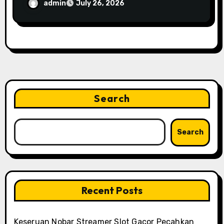
2024
admin
July 26, 2026
Search
Search
Recent Posts
Keseruan Nobar Streamer Slot Gacor Pecahkan