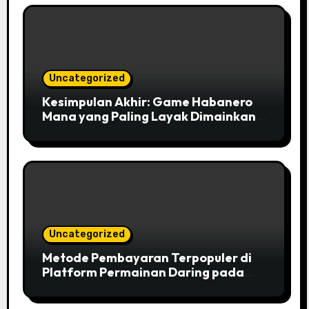
Uncategorized
Kesimpulan Akhir: Game Habanero
Mana yang Paling Layak Dimainkan
di Slot Gacor?
Uncategorized
Metode Pembayaran Terpopuler di
Platform Permainan Daring pada
2024