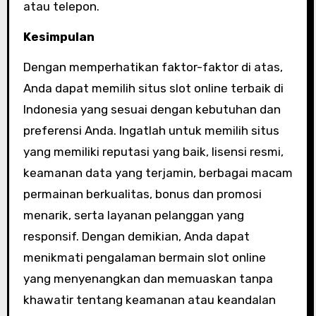
atau telepon.
Kesimpulan
Dengan memperhatikan faktor-faktor di atas,
Anda dapat memilih situs slot online terbaik di
Indonesia yang sesuai dengan kebutuhan dan
preferensi Anda. Ingatlah untuk memilih situs
yang memiliki reputasi yang baik, lisensi resmi,
keamanan data yang terjamin, berbagai macam
permainan berkualitas, bonus dan promosi
menarik, serta layanan pelanggan yang
responsif. Dengan demikian, Anda dapat
menikmati pengalaman bermain slot online
yang menyenangkan dan memuaskan tanpa
khawatir tentang keamanan atau keandalan