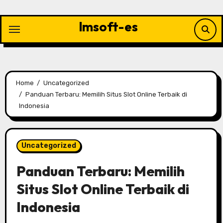
Skip
to
lmsoft-es
content
Home
Uncategorized
Panduan Terbaru: Memilih Situs Slot Online Terbaik di
Indonesia
Uncategorized
Panduan Terbaru: Memilih
Situs Slot Online Terbaik di
Indonesia