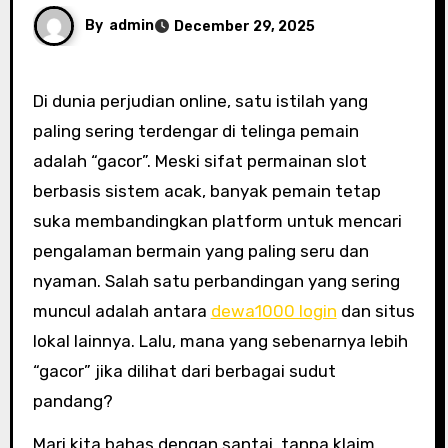
By
admin
December 29, 2025
Di dunia perjudian online, satu istilah yang
paling sering terdengar di telinga pemain
adalah “gacor”. Meski sifat permainan slot
berbasis sistem acak, banyak pemain tetap
suka membandingkan platform untuk mencari
pengalaman bermain yang paling seru dan
nyaman. Salah satu perbandingan yang sering
muncul adalah antara
dewa1000 login
dan situs
lokal lainnya. Lalu, mana yang sebenarnya lebih
“gacor” jika dilihat dari berbagai sudut
pandang?
Mari kita bahas dengan santai, tanpa klaim