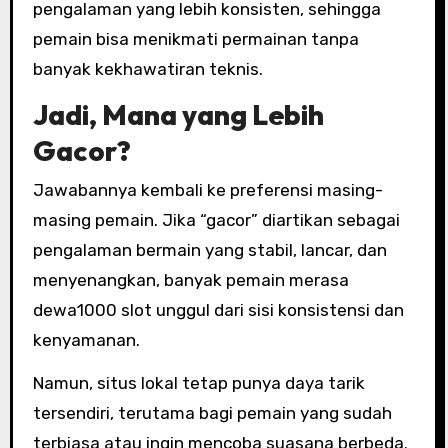
pengalaman yang lebih konsisten, sehingga
pemain bisa menikmati permainan tanpa
banyak kekhawatiran teknis.
Jadi, Mana yang Lebih
Gacor?
Jawabannya kembali ke preferensi masing-
masing pemain. Jika “gacor” diartikan sebagai
pengalaman bermain yang stabil, lancar, dan
menyenangkan, banyak pemain merasa
dewa1000 slot unggul dari sisi konsistensi dan
kenyamanan.
Namun, situs lokal tetap punya daya tarik
tersendiri, terutama bagi pemain yang sudah
terbiasa atau ingin mencoba suasana berbeda.