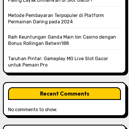
Paling Layak Dimainkan di Slot Gacor?
Metode Pembayaran Terpopuler di Platform
Permainan Daring pada 2024
Raih Keuntungan Ganda Main Ion Casino dengan
Bonus Rollingan Betwin188
Taruhan Pintar: Gameplay MG Live Slot Gacor
untuk Pemain Pro
Recent Comments
No comments to show.