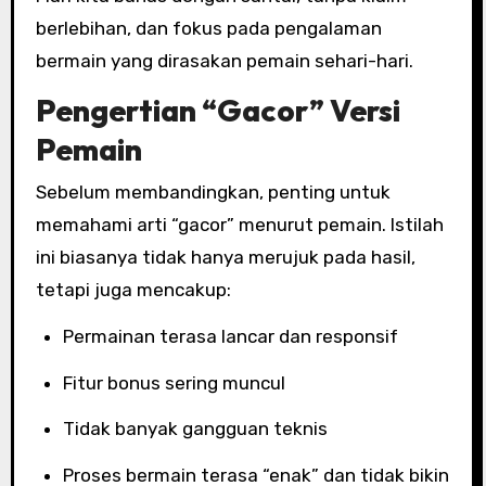
berlebihan, dan fokus pada pengalaman
bermain yang dirasakan pemain sehari-hari.
Pengertian “Gacor” Versi
Pemain
Sebelum membandingkan, penting untuk
memahami arti “gacor” menurut pemain. Istilah
ini biasanya tidak hanya merujuk pada hasil,
tetapi juga mencakup:
Permainan terasa lancar dan responsif
Fitur bonus sering muncul
Tidak banyak gangguan teknis
Proses bermain terasa “enak” dan tidak bikin