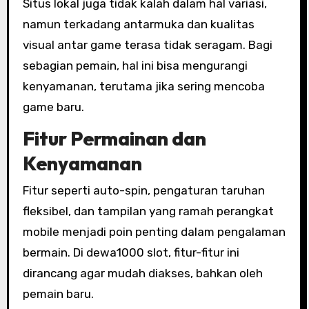
Situs lokal juga tidak kalah dalam hal variasi,
namun terkadang antarmuka dan kualitas
visual antar game terasa tidak seragam. Bagi
sebagian pemain, hal ini bisa mengurangi
kenyamanan, terutama jika sering mencoba
game baru.
Fitur Permainan dan
Kenyamanan
Fitur seperti auto-spin, pengaturan taruhan
fleksibel, dan tampilan yang ramah perangkat
mobile menjadi poin penting dalam pengalaman
bermain. Di dewa1000 slot, fitur-fitur ini
dirancang agar mudah diakses, bahkan oleh
pemain baru.