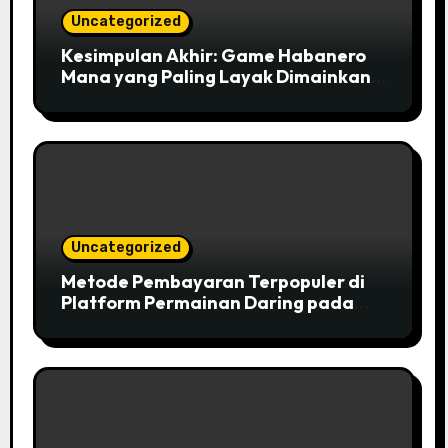
Uncategorized
Kesimpulan Akhir: Game Habanero
Mana yang Paling Layak Dimainkan
di Slot Gacor?
Uncategorized
Metode Pembayaran Terpopuler di
Platform Permainan Daring pada
2024