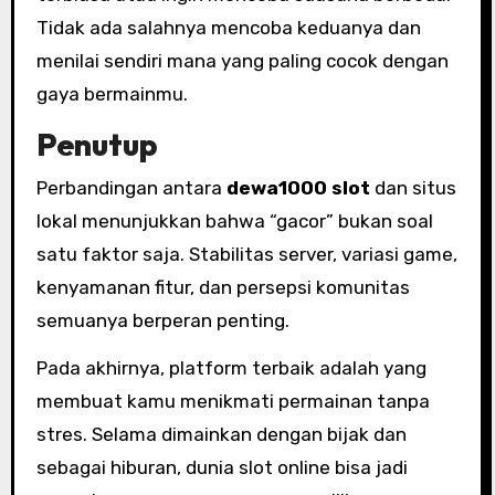
Tidak ada salahnya mencoba keduanya dan
menilai sendiri mana yang paling cocok dengan
gaya bermainmu.
Penutup
Perbandingan antara
dewa1000 slot
dan situs
lokal menunjukkan bahwa “gacor” bukan soal
satu faktor saja. Stabilitas server, variasi game,
kenyamanan fitur, dan persepsi komunitas
semuanya berperan penting.
Pada akhirnya, platform terbaik adalah yang
membuat kamu menikmati permainan tanpa
stres. Selama dimainkan dengan bijak dan
sebagai hiburan, dunia slot online bisa jadi