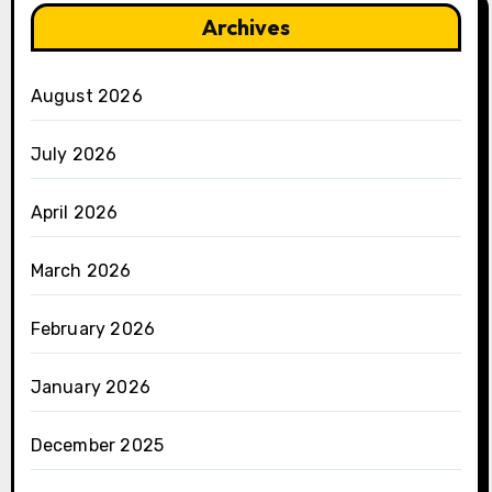
Archives
August 2026
July 2026
April 2026
March 2026
February 2026
January 2026
December 2025