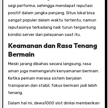
segi performa, sehingga mendapat reputasi
positif dalam jangka panjang. Situs lokal bisa
sangat populer dalam waktu tertentu, namun
reputasinya terkadang naik turun tergantung
kondisi server dan pelayanan saat itu.
Keamanan dan Rasa Tenang
Bermain
Meski jarang dibahas secara langsung, rasa
aman juga memengaruhi kenyamanan bermain.
Ketika pemain merasa sistem berjalan
transparan dan stabil, fokus bermain jadi lebih
tenang.
Dalam hal ini, dewa1000 slot dinilai memberikan