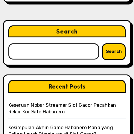
Search
Search
Recent Posts
Keseruan Nobar Streamer Slot Gacor Pecahkan
Rekor Koi Gate Habanero
Kesimpulan Akhir: Game Habanero Mana yang