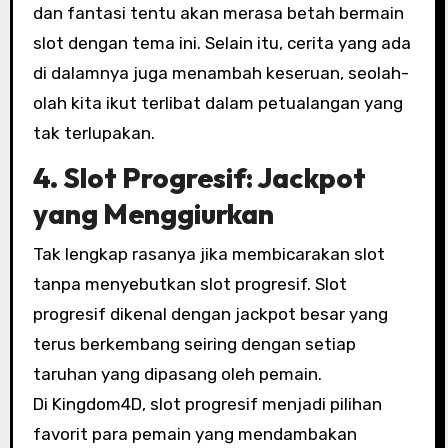
dan fantasi tentu akan merasa betah bermain
slot dengan tema ini. Selain itu, cerita yang ada
di dalamnya juga menambah keseruan, seolah-
olah kita ikut terlibat dalam petualangan yang
tak terlupakan.
4. Slot Progresif: Jackpot
yang Menggiurkan
Tak lengkap rasanya jika membicarakan slot
tanpa menyebutkan slot progresif. Slot
progresif dikenal dengan jackpot besar yang
terus berkembang seiring dengan setiap
taruhan yang dipasang oleh pemain.
Di Kingdom4D, slot progresif menjadi pilihan
favorit para pemain yang mendambakan