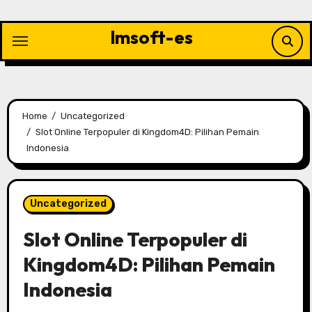
Skip
to
lmsoft-es
content
Home
Uncategorized
Slot Online Terpopuler di Kingdom4D: Pilihan Pemain
Indonesia
Uncategorized
Slot Online Terpopuler di
Kingdom4D: Pilihan Pemain
Indonesia