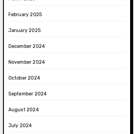
February 2025
January 2025
December 2024
November 2024
October 2024
September 2024
August 2024
July 2024