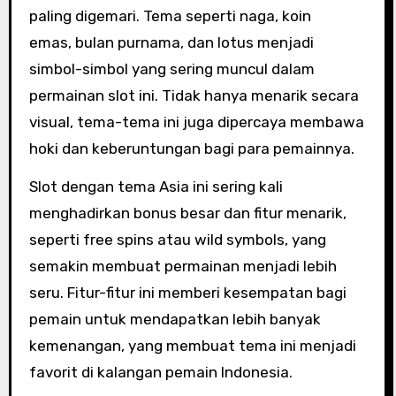
paling digemari. Tema seperti naga, koin
emas, bulan purnama, dan lotus menjadi
simbol-simbol yang sering muncul dalam
permainan slot ini. Tidak hanya menarik secara
visual, tema-tema ini juga dipercaya membawa
hoki dan keberuntungan bagi para pemainnya.
Slot dengan tema Asia ini sering kali
menghadirkan bonus besar dan fitur menarik,
seperti free spins atau wild symbols, yang
semakin membuat permainan menjadi lebih
seru. Fitur-fitur ini memberi kesempatan bagi
pemain untuk mendapatkan lebih banyak
kemenangan, yang membuat tema ini menjadi
favorit di kalangan pemain Indonesia.