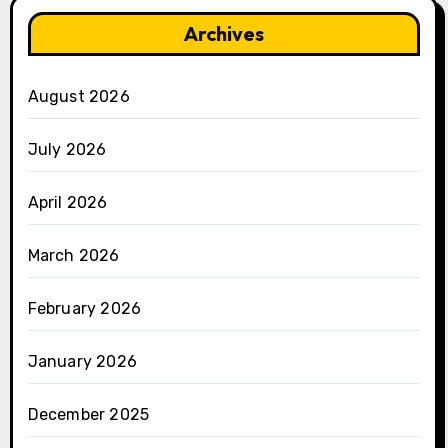
Archives
August 2026
July 2026
April 2026
March 2026
February 2026
January 2026
December 2025