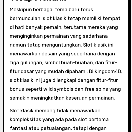
Meskipun berbagai tema baru terus
bermunculan, slot klasik tetap memiliki tempat
di hati banyak pemain, terutama mereka yang
menginginkan permainan yang sederhana
namun tetap menguntungkan. Slot klasik ini
menawarkan desain yang sederhana dengan
tiga gulungan, simbol buah-buahan, dan fitur-
fitur dasar yang mudah dipahami. Di Kingdom4D,
slot klasik ini juga dilengkapi dengan fitur-fitur
bonus seperti wild symbols dan free spins yang
semakin meningkatkan keseruan permainan.
Slot klasik memang tidak menawarkan
kompleksitas yang ada pada slot bertema
fantasi atau petualangan, tetapi dengan