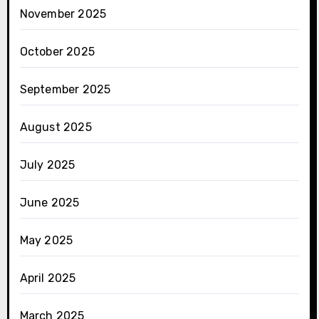
November 2025
October 2025
September 2025
August 2025
July 2025
June 2025
May 2025
April 2025
March 2025