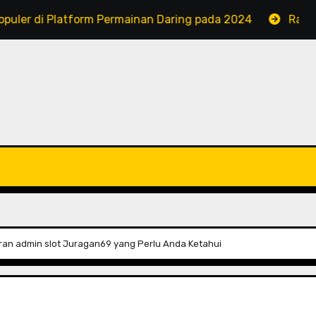
i Platform Permainan Daring pada 2024
Raih Keuntu
oran admin slot Juragan69 yang Perlu Anda Ketahui