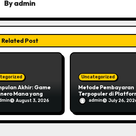
By
admin
Related Post
tegorized
Uncategorized
mpulan Akhir: Game
Metode Pembayaran
nero Mana yang
Terpopuler di Platfo
ng Layak Dimainkan
Permainan Daring pa
dmin
admin
August 3, 2026
July 26, 202
ot Gacor?
2024