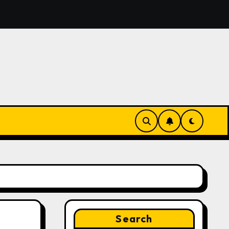
ngan Ganda Main Ion Casino dengan Bonus Rollingan Betw
Search