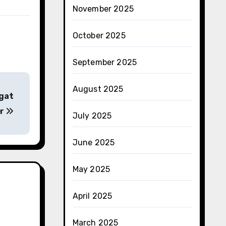
November 2025
October 2025
September 2025
August 2025
gat
er
July 2025
June 2025
May 2025
April 2025
March 2025