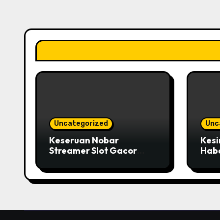
Uncategorized
Unc
Keseruan Nobar
Kesi
Streamer Slot Gacor
Hab
Pecahkan Rekor Koi
Pali
Gate Habanero
di S