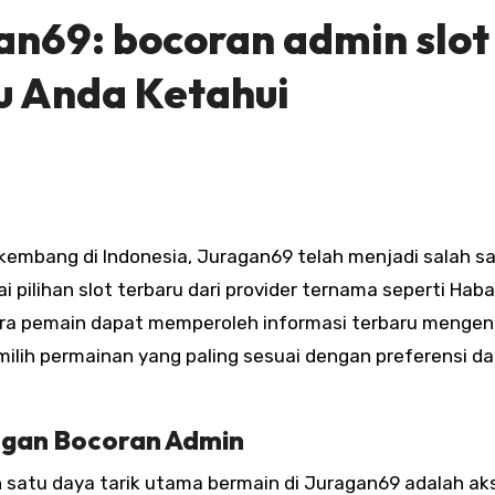
gan69: bocoran admin slot
u Anda Ketahui
ilihan slot terbaru dari provider ternama seperti Haba
ara pemain dapat memperoleh informasi terbaru mengena
ilih permainan yang paling sesuai dengan preferensi d
engan Bocoran Admin
h satu daya tarik utama bermain di Juragan69 adalah ak