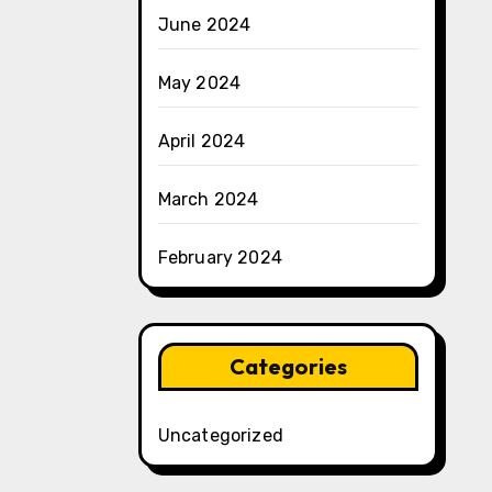
June 2024
May 2024
April 2024
March 2024
February 2024
Categories
Uncategorized