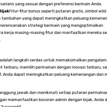
varians yang sesuai dengan preferensi bermain Anda.
Bijak
Fitur-fitur bonus seperti putaran gratis, simbol wild
kan tambahan yang dapat meningkatkan peluang kemena
merencanakan strategi bermain yang mengoptimalkan
cara kerja masing-masing fitur dan manfaatkan mereka s
.
 adalah langkah cerdas untuk memaksimalkan pengala
ot terbaru, memilih permainan dengan inovasi terbaru, s
f, Anda dapat meningkatkan peluang kemenangan dan 
tanggung jawab dan menikmati setiap putaran permaina
gan memanfaatkan bocoran admin dengan bijak, Anda 
 Juragan69.