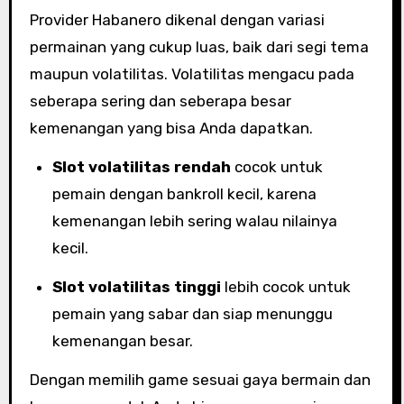
Provider Habanero dikenal dengan variasi
permainan yang cukup luas, baik dari segi tema
maupun volatilitas. Volatilitas mengacu pada
seberapa sering dan seberapa besar
kemenangan yang bisa Anda dapatkan.
Slot volatilitas rendah
cocok untuk
pemain dengan bankroll kecil, karena
kemenangan lebih sering walau nilainya
kecil.
Slot volatilitas tinggi
lebih cocok untuk
pemain yang sabar dan siap menunggu
kemenangan besar.
Dengan memilih game sesuai gaya bermain dan