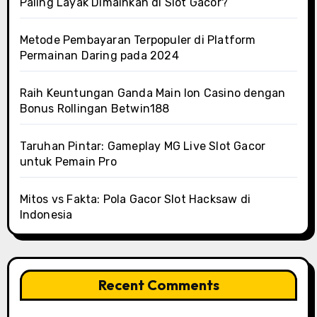
Paling Layak Dimainkan di Slot Gacor?
Metode Pembayaran Terpopuler di Platform
Permainan Daring pada 2024
Raih Keuntungan Ganda Main Ion Casino dengan
Bonus Rollingan Betwin188
Taruhan Pintar: Gameplay MG Live Slot Gacor
untuk Pemain Pro
Mitos vs Fakta: Pola Gacor Slot Hacksaw di
Indonesia
Recent Comments