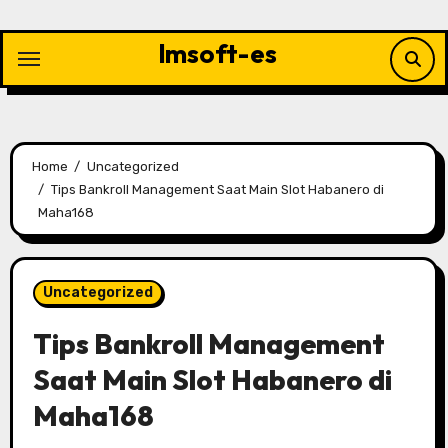
Skip
to
lmsoft-es
content
Home
Uncategorized
Tips Bankroll Management Saat Main Slot Habanero di
Maha168
Uncategorized
Tips Bankroll Management
Saat Main Slot Habanero di
Maha168