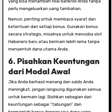
yang bisa menambah nilai bankroll Anda tanpa
perlu mengeluarkan uang tambahan.
Namun, penting untuk membaca syarat dan
ketentuan dari setiap bonus. Gunakan bonus
secara strategis, misalnya untuk mencoba slot
Habanero baru atau bermain lebih lama tanpa
menyentuh dana utama Anda.
6. Pisahkan Keuntungan
dari Modal Awal
Jika Anda berhasil menang dan saldo Anda
meningkat, jangan langsung digunakan semua
untuk bermain lagi. Sisihkan sebagian dari
keuntungan sebagai “tabungan” dan
bermainlah hanya dengan sisa dana yang