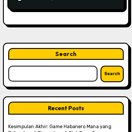
Search
Search
Recent Posts
Kesimpulan Akhir: Game Habanero Mana yang