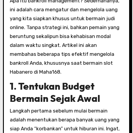
Apa itu bankroll management? Sederhananya,
ini adalah cara mengatur dan mengelola uang
yang kita siapkan khusus untuk bermain judi
online. Tanpa strategi ini, bahkan pemain yang
beruntung sekalipun bisa kehabisan modal
dalam waktu singkat. Artikel ini akan
membahas beberapa tips efektif mengelola
bankroll Anda, khususnya saat bermain slot
Habanero di Maha168.
1. Tentukan Budget
Bermain Sejak Awal
Langkah pertama sebelum mulai bermain
adalah menentukan berapa banyak uang yang
siap Anda “korbankan” untuk hiburan ini. Ingat,