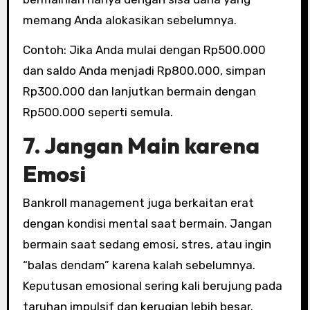
memang Anda alokasikan sebelumnya.
Contoh: Jika Anda mulai dengan Rp500.000
dan saldo Anda menjadi Rp800.000, simpan
Rp300.000 dan lanjutkan bermain dengan
Rp500.000 seperti semula.
7. Jangan Main karena
Emosi
Bankroll management juga berkaitan erat
dengan kondisi mental saat bermain. Jangan
bermain saat sedang emosi, stres, atau ingin
“balas dendam” karena kalah sebelumnya.
Keputusan emosional sering kali berujung pada
taruhan impulsif dan kerugian lebih besar.